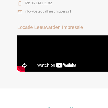
Tel: 06 1411 2182
info@osteopathieschippers.nl
Locatie Leeuwarden Impressie