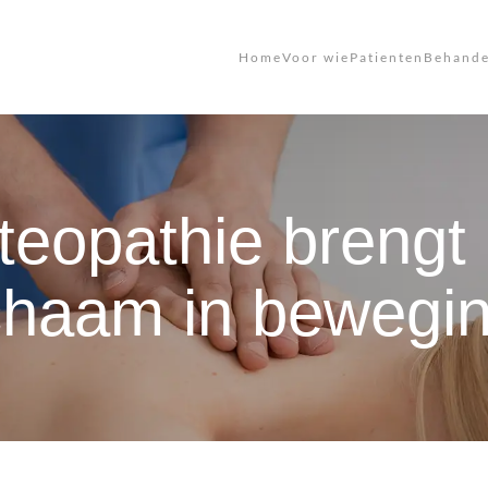
Home
Voor wie
Patienten
Behande
teopathie brengt 
ichaam in bewegin