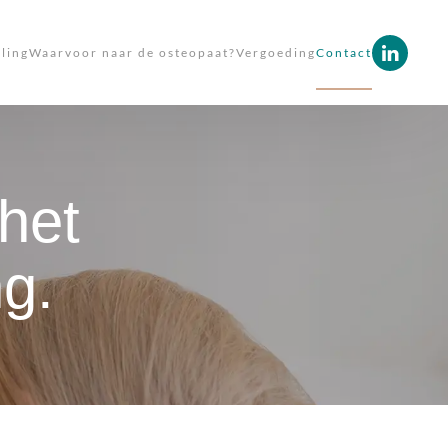
ling
Waarvoor naar de osteopaat?
Vergoeding
Contact
het
g.