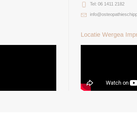
Tel: 06 1411 2182
info@osteopathieschipp
Locatie Wergea Imp